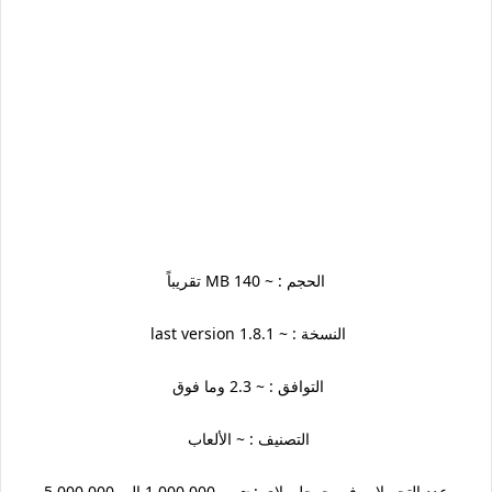
الحجم : ~ 140 MB تقريباً
النسخة : ~ 1.8.1 last version
التوافق : ~ 2.3 وما فوق
التصنيف : ~ الألعاب
عدد التحميلات في جوجل بلاي : ~ من1,000,000 الى 5,000,000