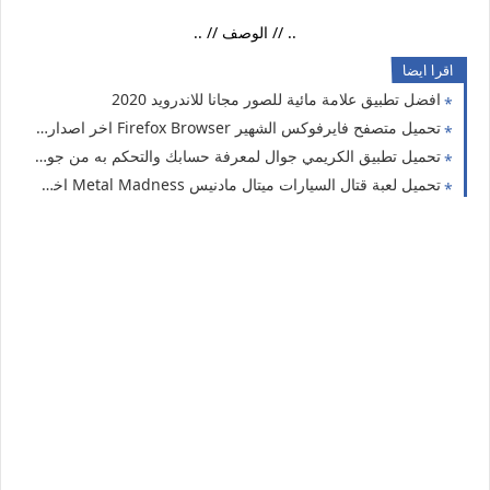
.. // الوصف // ..
اقرا ايضا
افضل تطبيق علامة مائية للصور مجانا للاندرويد 2020
تحميل متصفح فايرفوكس الشهير Firefox Browser اخر اصدار مجانا للاندرويد
تحميل تطبيق الكريمي جوال لمعرفة حسابك والتحكم به من جوالك والعديد من الميزات الاخرى
تحميل لعبة قتال السيارات ميتال مادنيس Metal Madness اخر اصدار مهكرة جاهزة مجانا للاندرويد