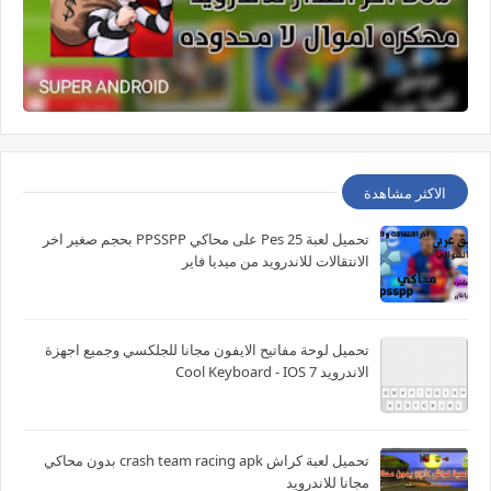
الاكثر مشاهدة
تحميل لعبة Pes 25 على محاكي PPSSPP بحجم صغير اخر
الانتقالات للاندرويد من ميديا فاير
تحميل لوحة مفاتيح الايفون مجانا للجلكسي وجميع اجهزة
الاندرويد Cool Keyboard - IOS 7
تحميل لعبة كراش crash team racing apk بدون محاكي
مجانا للاندرويد