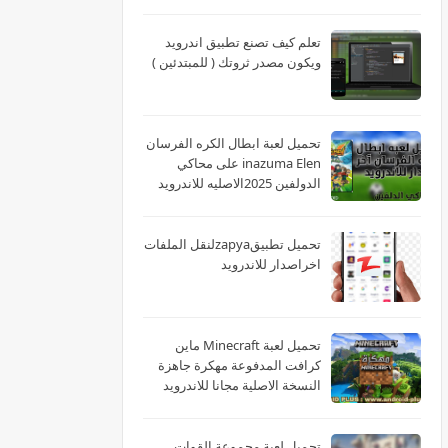
تعلم كيف تصنع تطبيق اندرويد
ويكون مصدر ثروتك ( للمبتدئين )
تحميل لعبة ابطال الكره الفرسان
inazuma Elen على محاكي
الدولفين 2025الاصليه للاندرويد
تحميل تطبيقzapyaلنقل الملفات
اخراصدار للاندرويد
تحميل لعبة Minecraft ماين
كرافت المدفوعة مهكرة جاهزة
النسخة الاصلية مجانا للاندرويد
تحميل لعبة مجموعة القوات