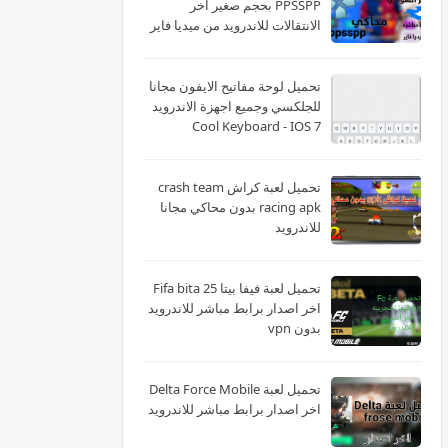
PPSSPP بحجم صغير اخر
الانتقالات للاندرويد من ميديا فاير
تحميل لوحة مفاتيح الايفون مجانا
للجلكسي وجميع اجهزة الاندرويد
Cool Keyboard - IOS 7
تحميل لعبة كراش crash team
racing apk بدون محاكي مجانا
للاندرويد
تحميل لعبة فيفا بيتا 25 Fifa bita
اخر اصدار برابط مباشر للاندرويد
بدون vpn
تحميل لعبة Delta Force Mobile
اخر اصدار برابط مباشر للاندرويد