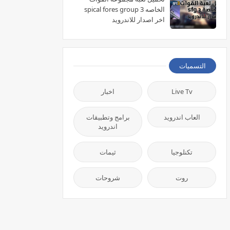
الخاصه spical fores group 3
اخر اصدار للاندرويد
التسميات
Live Tv
اخبار
العاب اندرويد
برامج وتطبيقات
اندرويد
تكنلوجيا
ثيمات
روت
شروحات