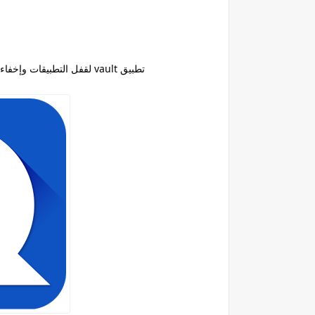
تطبيق vault لقفل التطبيقات وإخفاء الصور والرسائل والفيديو وجهات الاتصال للأندرويد مجانا