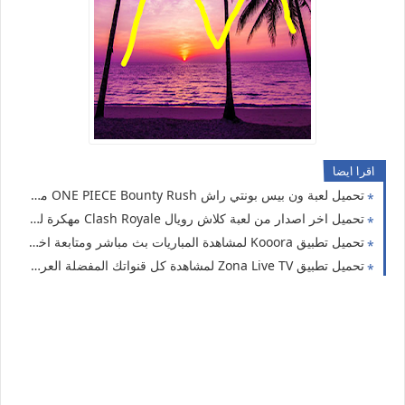
اقرا ايضا
تحميل لعبة ون بيس بونتي راش ONE PIECE Bounty Rush مهكرة اخر اصدار للاندرويد
تحميل اخر اصدار من لعبة كلاش رويال Clash Royale مهكرة للاندرويد معدلة
تحميل تطبيق Kooora لمشاهدة المباريات بث مباشر ومتابعة اخبار كرة القدم لحظة بلحظة
تحميل تطبيق Zona Live TV لمشاهدة كل قنواتك المفضلة العربيه والعالمية بث مباشر للاندرويد