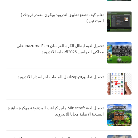
تعلم كيف تصنع تطبيق اندرويد ويكون مصدر ثروتك (
للمبتدئين )
تحميل لعبة ابطال الكره الفرسان inazuma Elen على
محاكي الدولفين 2025الاصليه للاندرويد
تحميل تطبيقzapyaلنقل الملفات اخراصدار للاندرويد
تحميل لعبة Minecraft ماين كرافت المدفوعة مهكرة جاهزة
النسخة الاصلية مجانا للاندرويد