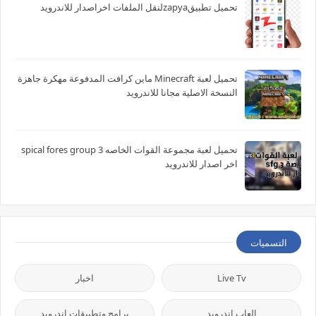
تحميل تطبيقzapyaلنقل الملفات اخراصدار للاندرويد
تحميل لعبة Minecraft ماين كرافت المدفوعة مهكرة جاهزة
النسخة الاصلية مجانا للاندرويد
تحميل لعبة مجموعة القوات الخاصه spical fores group 3
اخر اصدار للاندرويد
التسميات
Live Tv
اخبار
العاب اندرويد
برامج وتطبيقات اندرويد