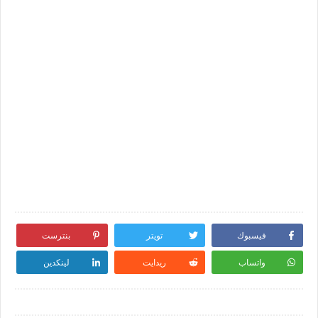
فيسبوك
تويتر
بنترست
واتساب
ريدايت
لينكدين