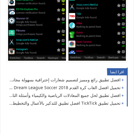
اقرا ايضا
افضل تطبيق رائع ومميز لتصميم شعارات إحترافية بسهولة مجانا للاندرويد
تحميل افضل العاب كرة القدم 2018 Dream League Soccer مجانا للاندرويد
افضل تطبيق لحل جميع المعادلات الرياضية والكيمياء وأسئلة التاريخ من خلال كاميرا الهاتف للتحميل مجانا للاندرويد
تحميل تطبيق TickTick افضل تطبيق للتذكير بالأعمال والتخطيط اليومي