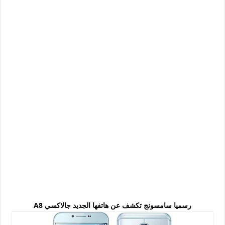
رسميا سامسونج تكشف عن هاتفها الجديد جالاكسي A8