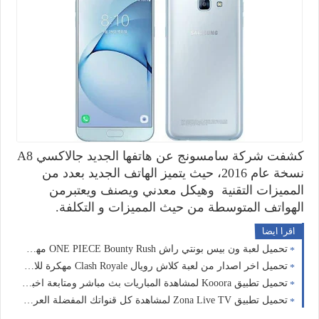
كشفت شركة سامسونج عن هاتفها الجديد جالاكسي A8
نسخة عام 2016، حيث يتميز الهاتف الجديد بعدد من
المميزات التقنية وهيكل معدني ويصنف ويعتبرمن
الهواتف المتوسطة من حيث المميزات و التكلفة.
اقرا ايضا
تحميل لعبة ون بيس بونتي راش ONE PIECE Bounty Rush مهكرة اخر اصدار للاندرويد
تحميل اخر اصدار من لعبة كلاش رويال Clash Royale مهكرة للاندرويد معدلة
تحميل تطبيق Kooora لمشاهدة المباريات بث مباشر ومتابعة اخبار كرة القدم لحظة بلحظة
تحميل تطبيق Zona Live TV لمشاهدة كل قنواتك المفضلة العربيه والعالمية بث مباشر للاندرويد