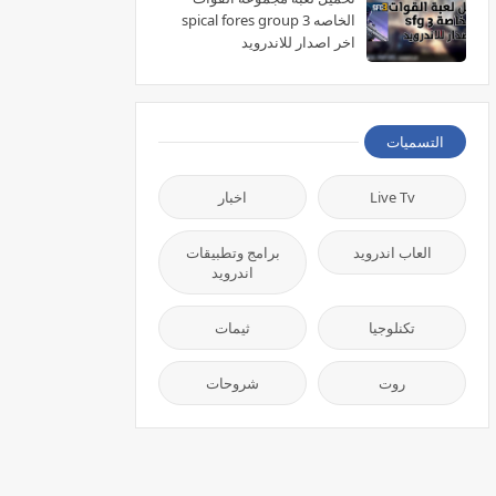
الخاصه spical fores group 3
اخر اصدار للاندرويد
التسميات
Live Tv
اخبار
العاب اندرويد
برامج وتطبيقات
اندرويد
تكنلوجيا
ثيمات
روت
شروحات