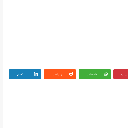
رست
واتساب
ريدايت
لينكدين