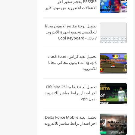
PPSSPP بحجم صغير اخر
الانتقالات للاندرويد من ميديا فاير
تحميل لوحة مفاتيح الايفون مجانا
للجلكسي وجميع اجهزة الاندرويد
Cool Keyboard - IOS 7
تحميل لعبة كراش crash team
racing apk بدون محاكي مجانا
للاندرويد
تحميل لعبة فيفا بيتا 25 Fifa bita
اخر اصدار برابط مباشر للاندرويد
بدون vpn
تحميل لعبة Delta Force Mobile
اخر اصدار برابط مباشر للاندرويد