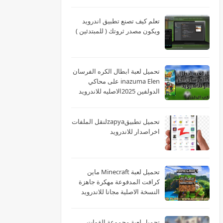
تعلم كيف تصنع تطبيق اندرويد
ويكون مصدر ثروتك ( للمبتدئين )
تحميل لعبة ابطال الكره الفرسان
inazuma Elen على محاكي
الدولفين 2025الاصليه للاندرويد
تحميل تطبيقzapyaلنقل الملفات
اخراصدار للاندرويد
تحميل لعبة Minecraft ماين
كرافت المدفوعة مهكرة جاهزة
النسخة الاصلية مجانا للاندرويد
تحميل لعبة مجموعة القوات