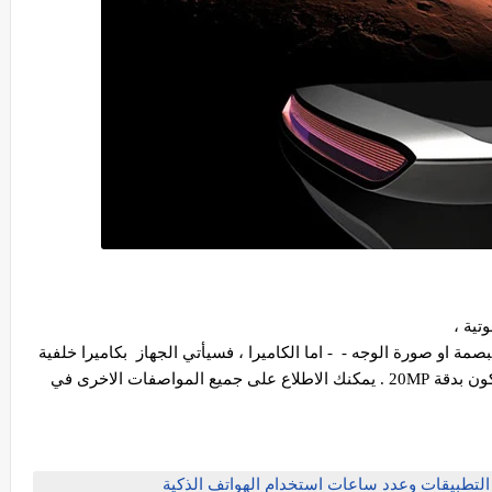
تية ،
مة او صورة الوجه - - اما الكاميرا ، فسيأتي الجهاز بكاميرا خلفية
بدقة 60MP معiMAX 6K، اما الكاميرا الامامية ستكون بدقة 20MP . يمكنك الاطلاع على جميع المواصفات الاخرى في