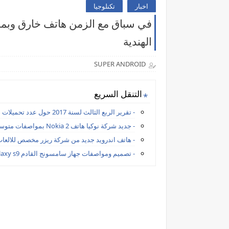
اخبار
تكنلوجيا
الهندية
SUPER ANDROID
التنقل السريع
- تقرير الربع الثالث لسنة 2017 حول عدد تحميلات التطبيقات وعدد ساعات استخدام الهواتف الذكية
- جديد شركة نوكيا هاتف Nokia 2 بمواصفات متوسطة وسعر منخفض
- هاتف اندرويد جديد من شركة ريزر مخصص للالعا
- تصميم ومواصفات جهاز سامسونج القادم galaxy s9 الرائد - تسريب