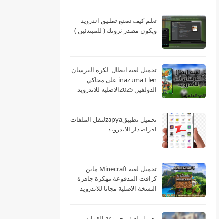
تعلم كيف تصنع تطبيق اندرويد
ويكون مصدر ثروتك ( للمبتدئين )
تحميل لعبة ابطال الكره الفرسان
inazuma Elen على محاكي
الدولفين 2025الاصليه للاندرويد
تحميل تطبيقzapyaلنقل الملفات
اخراصدار للاندرويد
تحميل لعبة Minecraft ماين
كرافت المدفوعة مهكرة جاهزة
النسخة الاصلية مجانا للاندرويد
تحميل لعبة مجموعة القوات