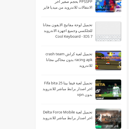
PPSSPP بحجم صغير اخر
الانتقالات للاندرويد من ميديا فاير
تحميل لوحة مفاتيح الايفون مجانا
للجلكسي وجميع اجهزة الاندرويد
Cool Keyboard - IOS 7
تحميل لعبة كراش crash team
racing apk بدون محاكي مجانا
للاندرويد
تحميل لعبة فيفا بيتا 25 Fifa bita
اخر اصدار برابط مباشر للاندرويد
بدون vpn
تحميل لعبة Delta Force Mobile
اخر اصدار برابط مباشر للاندرويد