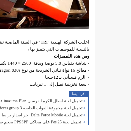
اعلنت الشركة الهندية "TRI" في السنة الماضية
نيت
بالنسبة للموصفات التي يتميز بها ،
ومن هذه اللمميزات
- شاشة بقياس 5.8 بوصة وبدقة 2560 × 1440 بكسل،
- معالج 16 نواة ثنائي الشريحة من نوع Qualcomm Snapdragon 830s المتوقع ان يكن بمعمارية 128 بت .،
- الرم فسيأتي بـ 12جيجا
- سعة تخزينية تصل إلى 1 تيربايت.
اقرا ايضا
تحميل لعبة ابطال الكره الفرسان inazuma Elen على محاكي الدولفين 2025الاصليه للاندرويد
تحميل لعبة مجموعة القوات الخاصه spical fores group 3 اخر اصدار للاندرويد
تحميل لعبة Delta Force Mobile اخر اصدار برابط مباشر للاندرويد
تحميل لعبة Pes 25 على محاكي PPSSPP بحجم صغير اخر الانتقالات للاندرويد من ميديا فاير