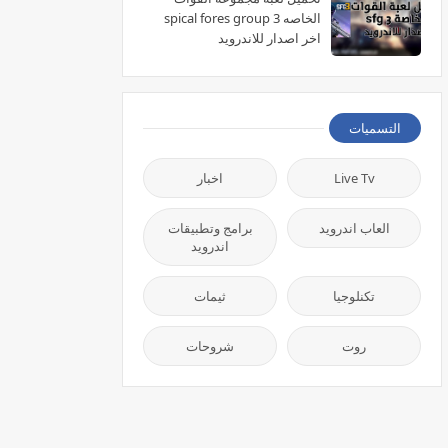
الخاصه spical fores group 3
اخر اصدار للاندرويد
التسميات
Live Tv
اخبار
العاب اندرويد
برامج وتطبيقات
اندرويد
تكنلوجيا
ثيمات
روت
شروحات