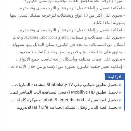
-
ميزة زخرفة الكتابة لجمع اللغات مباشرة من نفس الكيبورد .
-
امكانية تفعيل و إلغاء تفعيل الزخرفة أو الترجمه بأي وقت تريد .
-
يحتوي على اكثر من 10 أنواع وتشكيلات للزخرفة يمكنك التبديل بينها
بسهولة أثناء الكتابة .
-
امكانية تفعيل و إلغاء تفعيل الزخرفة أو الترجمه بأي وقت تريد .
-
يحتوي على سمايلات و فيسات emoji و Japanese Emoticons و ثلاث
أشكال من السمايلات مدمجة في الكيبورد يمكن التبديل بينها بسهولة .
-
يحتوي على حافظة نسخ و قص و لصق وحفظ كلمات لا محدود.
-
يحتوي على ثيمات مختلفه وبأشكال رائعة تناسب جميع الأذواق .
-
إمكانية تغيير خلفية الكيبورد بصورة من الإستديو من خلال الإعدادات .
اقرا ايضا
تحميل تطبيق شبكتي تيفي Shabakaty TV لمشاهدة المباريات و القنوات بث مباشر مجانا الاندرويد
تحميل تطبيق Mobilive HD الافضل لمشاهدة البث المباشر للمباريات والتلفزيون للاندرويد مجانا
تحميل لعبة سيارات asphalt 9 legends mod مهكرة كاملة اخر اصدار2021 مجانا للاندرويد
تحميل لعبة الدمار وقتال الشبكة الجماعية Half Life للاندرويد