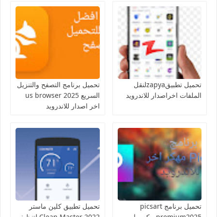
تحميل تطبيقzapyaلنقل
تحميل برنامج التصفح والتنزيل
الملفات اخراصدار للاندرويد
السريع us browser 2025
اخر اصدار للاندرويد
تحميل برنامج picsart
تحميل تطبيق كلين ماستر
premium2025 بيكس ارت
Clean Master 2022 لتنظيف