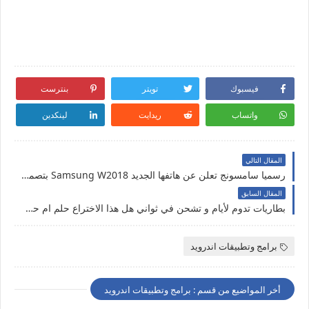
فيسبوك
تويتر
بنترست
واتساب
ريدايت
لينكدين
المقال التالي
رسميا سامسونج تعلن عن هاتفها الجديد Samsung W2018 بتصميم كلاسيكي وسعر عالي
المقال السابق
بطاريات تدوم لأيام و تشحن في ثواني هل هذا الاختراع حلم ام حقيقة
برامج وتطبيقات اندرويد
أخر المواضيع من قسم : برامج وتطبيقات اندرويد