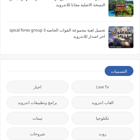
النسخة الاصلية مجانا للاندرويد
تحميل لعبة مجموعة القوات الخاصه spical fores group 3
اخر اصدار للاندرويد
التسميات
Live Tv
اخبار
العاب اندرويد
برامج وتطبيقات اندرويد
تكنلوجيا
ثيمات
روت
شروحات