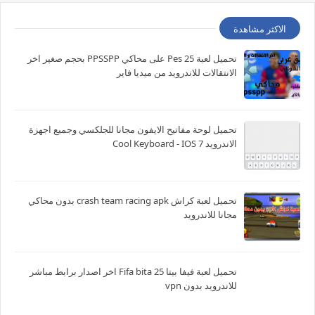
الاكثر مشاهدة
تحميل لعبة Pes 25 على محاكي PPSSPP بحجم صغير اخر
الانتقالات للاندرويد من ميديا فاير
تحميل لوحة مفاتيح الايفون مجانا للجلكسي وجميع اجهزة
الاندرويد Cool Keyboard - IOS 7
تحميل لعبة كراش crash team racing apk بدون محاكي
مجانا للاندرويد
تحميل لعبة فيفا بيتا 25 Fifa bita اخر اصدار برابط مباشر
للاندرويد بدون vpn