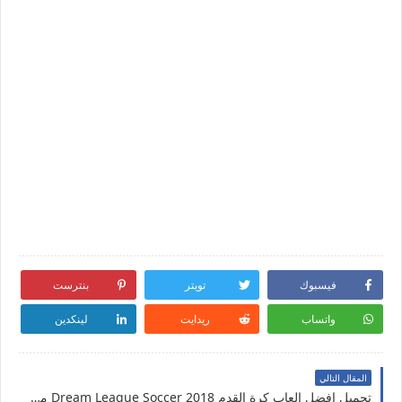
فيسبوك
تويتر
بنترست
واتساب
ريدايت
لينكدين
المقال التالي
تحميل افضل العاب كرة القدم 2018 Dream League Soccer مجانا للاندرويد