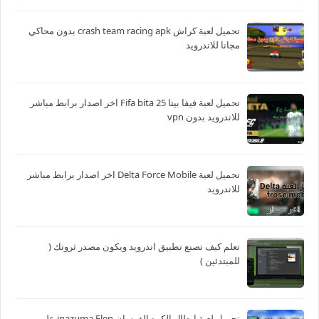
تحميل لعبة كراش crash team racing apk بدون محاكي
مجانا للاندرويد
تحميل لعبة فيفا بيتا 25 Fifa bita اخر اصدار برابط مباشر
للاندرويد بدون vpn
تحميل لعبة Delta Force Mobile اخر اصدار برابط مباشر
للاندرويد
تعلم كيف تصنع تطبيق اندرويد ويكون مصدر ثروتك (
للمبتدئين )
تحميل لعبة ابطال الكره الفرسان inazuma Elen على