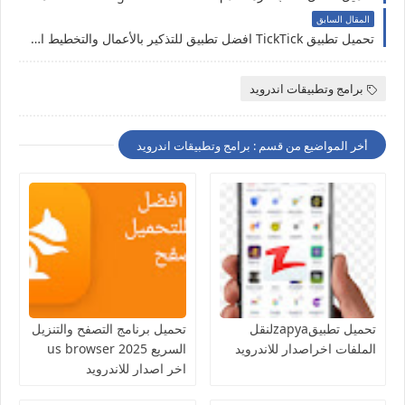
المقال السابق
تحميل تطبيق TickTick افضل تطبيق للتذكير بالأعمال والتخطيط اليومي
برامج وتطبيقات اندرويد
أخر المواضيع من قسم : برامج وتطبيقات اندرويد
تحميل تطبيقzapyaلنقل
تحميل برنامج التصفح والتنزيل
الملفات اخراصدار للاندرويد
السريع us browser 2025
اخر اصدار للاندرويد