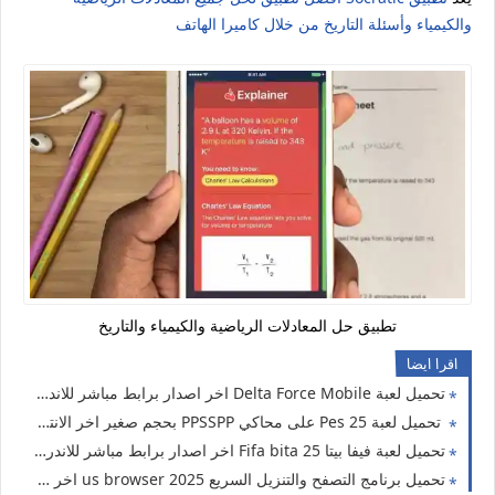
والكيمياء وأسئلة التاريخ من خلال كاميرا الهاتف
تطبيق حل المعادلات الرياضية والكيمياء والتاريخ
اقرا ايضا
تحميل لعبة Delta Force Mobile اخر اصدار برابط مباشر للاندرويد
تحميل لعبة Pes 25 على محاكي PPSSPP بحجم صغير اخر الانتقالات للاندرويد من ميديا فاير
تحميل لعبة فيفا بيتا 25 Fifa bita اخر اصدار برابط مباشر للاندرويد بدون vpn
تحميل برنامج التصفح والتنزيل السريع us browser 2025 اخر اصدار للاندرويد