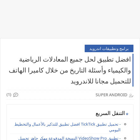
برامج وتطبيقات اندرويد
افضل تطبيق لحل جميع المعادلات الرياضية
والكيمياء وأسئلة التاريخ من خلال كاميرا الهاتف
للتحميل مجانا للاندرويد
(1)
SUPER ANDROID
التنقل السريع
- تحميل تطبيق TickTick افضل تطبيق للتذكير بالأعمال والتخطيط
اليومي
- تطبيق VideoShow Pro النسخة المدفوعة مهكر جاهز تحميل