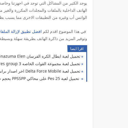
يوجد الكثير من المشاكل التي توجد في اجهزتنا وخاصة
الهاتف الداخلية بالملفات والمجلدات المكررة والغير 
الواتس أب وغيره من التطبيقات الاخرى مما يسبب بط
في هذا الموضوع اقدم لكم
افضل تطبيق لإزالة الملفا
وتوفير المزيد من ذاكرة الهاتف بطريقة سهلة وبسيطة.
اقرا ايضا
تحميل لعبة ابطال الكره الفرسان inazuma Elen على محاكي الدولفين 2025الاصليه للاندرويد
تحميل لعبة مجموعة القوات الخاصه spical fores group 3 اخر اصدار للاندرويد
تحميل لعبة Delta Force Mobile اخر اصدار برابط مباشر للاندرويد
تحميل لعبة Pes 25 على محاكي PPSSPP بحجم صغير اخر الانتقالات للاندرويد من ميديا فاير