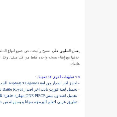
يعمل التطبيق على
مسح والبحث عن جميع انواع الملفا
حذفها مع إبقاء نسخة واحده فقط من كل ملف، وكذا ت
هاتفك،
👈 تطبيقات اخرى قد تعجبك :
احجز اخر اصدار من لعة Asphalt 9 Legends الجديدة مجانا للاندرويد
-
تحميل لعبة فورت نايت اخر اصدار Fortnite Battle Royal مجانا للاندرويد apk
-
تحميل لعبة ون بيسONE PIECE مهكرة جاهزة للاندرويد
-
تطبيق عربي لتعلم البرمجة مجانا و بسهولة من خلا
-