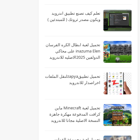
تعلم كيف تصنع تطبيق اندرويد
ويكون مصدر ثروتك ( للمبتدئين )
تحميل لعبة ابطال الكره الفرسان
inazuma Elen على محاكي
الدولفين 2025الاصليه للاندرويد
تحميل تطبيقzapyaلنقل الملفات
اخراصدار للاندرويد
تحميل لعبة Minecraft ماين
كرافت المدفوعة مهكرة جاهزة
النسخة الاصلية مجانا للاندرويد
تحميل لعبة مجموعة القوات