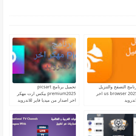
نامج التصفح والتنزيل
تحميل برنامج picsart
السريع us browser 2025 اخر
premium2025 بيكس ارت مهكر
ندرويد
اخر اصدار من ميديا فاير للاندرويد