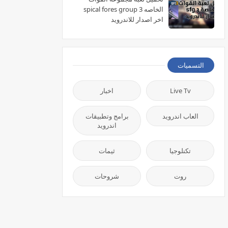
الخاصه spical fores group 3
اخر اصدار للاندرويد
التسميات
Live Tv
اخبار
العاب اندرويد
برامج وتطبيقات
اندرويد
تكنلوجيا
ثيمات
روت
شروحات