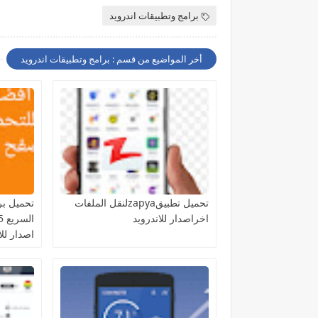
برامج وتطبيقات اندرويد
أخر المواضيع من قسم : برامج وتطبيقات اندرويد
تحميل تطبيقzapyaلنقل الملفات
تحميل بر
اخراصدار للاندرويد
اصدار للا