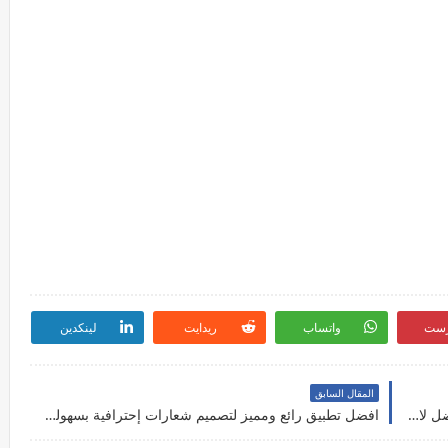
رست
واتساب
ريدايت
لينكدين
المقال السابق
تحميل كيبورد مستر keyboard mr اخر اصدار الافضل لاجهزة الاندرويد مجانا
افضل تطبيق رائع ومميز لتصميم شعارات إحترافية بسهولة مجانا للاندرويد