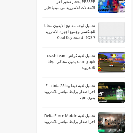
PPSSPP بحجم صغير اخر
الانتقالات للاندرويد من ميديا فاير
تحميل لوحة مفاتيح الايفون مجانا
للجلكسي وجميع اجهزة الاندرويد
Cool Keyboard - IOS 7
تحميل لعبة كراش crash team
racing apk بدون محاكي مجانا
للاندرويد
تحميل لعبة فيفا بيتا 25 Fifa bita
اخر اصدار برابط مباشر للاندرويد
بدون vpn
تحميل لعبة Delta Force Mobile
اخر اصدار برابط مباشر للاندرويد