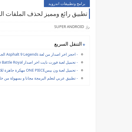
برامج وتطبيقات اندرويد
تطبيق رائع ومميز لحذف الملفات الم
SUPER ANDROID
التنقل السريع
- احجز اخر اصدار من لعة Asphalt 9 Legends الجديدة مجانا للاندرويد
- تحميل لعبة فورت نايت اخر اصدار Fortnite Battle Royal مجانا للاندرويد apk
- تحميل لعبة ون بيسONE PIECE مهكرة جاهزة للاندرويد
- تطبيق عربي لتعلم البرمجة مجانا و بسهولة من خلا