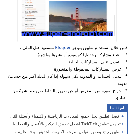
فمن خلال استخدام تطبيق بلوجر
Blogger
تستطيع عنل التالي :
* إنشاء مشاركة وحفظها كمسودة أو نشرها مباشرةً
* التعديل على المشاركات الحالية
* عرض المشاركات المحفوظة والمنشورة
* تبديل الحساب او المدونة بكل سهولة إذا كان لديك أكثر من حساب/
مدونة
* ادراج صورة من المعرض أو عن طريق التقاط صورة مباشرةً من
التطبيق
اقرا ايضا
افضل تطبيق لحل جميع المعادلات الرياضية والكيمياء وأسئلة التاريخ من خلال كاميرا الهاتف للتحميل مجانا للاندرويد
تحميل تطبيق TickTick افضل تطبيق للتذكير بالأعمال والتخطيط اليومي
تطبيق رائع ومميز لقياس سرعة الانترنت الحقيقية بدقة عالية من خلال هاتفك الاندرويد