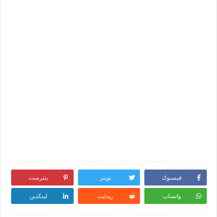
فيسبوك
تويتر
بنترست
واتساب
ريدايت
لينكدين