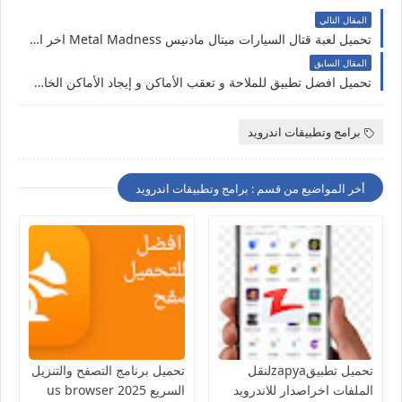
المقال التالي
تحميل لعبة قتال السيارات ميتال مادنيس Metal Madness اخر اصدار مهكرة جاهزة مجانا للاندرويد
المقال السابق
تحميل افضل تطبيق للملاحة و تعقب الأماكن و إيجاد الأماكن الخاصة بك بإستخدام الـ GPS للاندرويد
برامج وتطبيقات اندرويد
أخر المواضيع من قسم : برامج وتطبيقات اندرويد
تحميل تطبيقzapyaلنقل
تحميل برنامج التصفح والتنزيل
الملفات اخراصدار للاندرويد
السريع us browser 2025